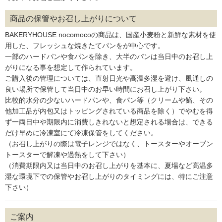
商品の保管やお召し上がりについて
BAKERYHOUSE nocomocoの商品は、国産小麦粉と新鮮な素材を使
用した、フレッシュな焼きたてパンをが中心です。
一部のハードパンや食パンを除き、大半のパンは当日中のお召し上
がりになる事を想定して作られています。
ご購入後の管理については、直射日光や高温多湿を避け、風通しの
良い場所で保管して当日中のお早い時間にお召し上がり下さい。
比較的水分の少ないハードパンや、食パン等（クリームや餡、その
他加工品が内包又はトッピングされている商品を除く）でやむを得
ず一両日中や期限内に消費しきれないと想定される場合は、できる
だけ早めに冷凍室にて冷凍保管をしてください。
（お召し上がりの際は電子レンジではなく、トースターやオーブン
トースターで解凍や過熱をして下さい）
（消費期限内又は当日中のお召し上がりを基本に、夏場など高温多
湿な環境下での保管やお召し上がりのタイミングには、特にご注意
下さい）
ご案内